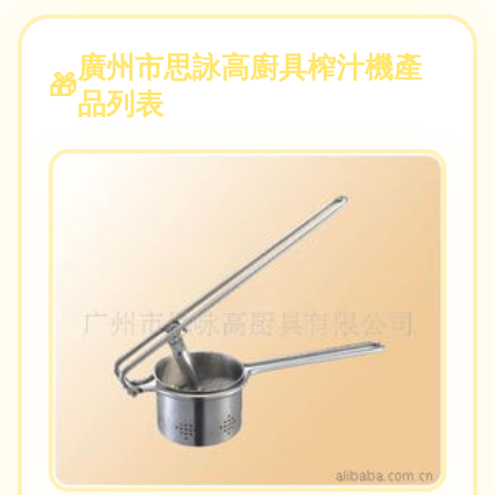
廣州市思詠高廚具榨汁機產
品列表