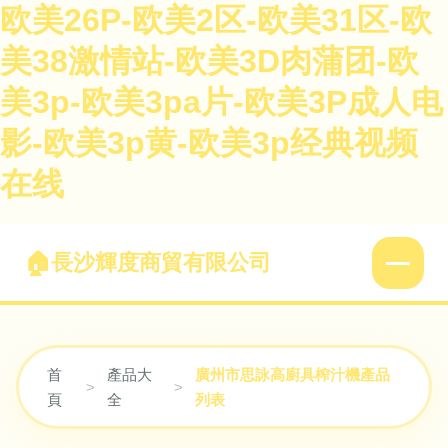
欧美26P-欧美2区-欧美31区-欧
美38激情站-欧美3D肉蒲团-欧
美3p-欧美3pa片-欧美3P成人电
影-欧美3p黄-欧美3p经典视频
在线
長沙輝度商貿有限公司
首
產品大
廣州市思詠高廚具榨汁機產品
>
>
頁
全
列表