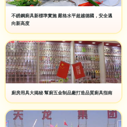
不銹鋼廚具新標準實施 嚴格水平超越德國，安全邁
向新高度
廚房用具大揭秘 幫廚五金制品廠打造品質廚具指南