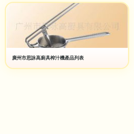
廣州市思詠高廚具榨汁機產品列表