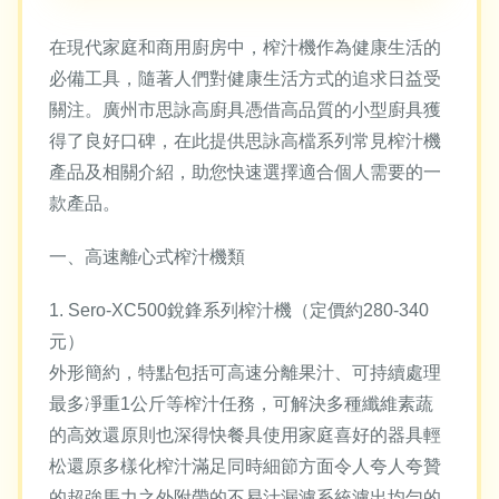
在現代家庭和商用廚房中，榨汁機作為健康生活的
必備工具，隨著人們對健康生活方式的追求日益受
關注。廣州市思詠高廚具憑借高品質的小型廚具獲
得了良好口碑，在此提供思詠高檔系列常見榨汁機
產品及相關介紹，助您快速選擇適合個人需要的一
款產品。
一、高速離心式榨汁機類
1. Sero-XC500銳鋒系列榨汁機（定價約280-340
元）
外形簡約，特點包括可高速分離果汁、可持續處理
最多凈重1公斤等榨汁任務，可解決多種纖維素蔬
的高效還原則也深得快餐具使用家庭喜好的器具輕
松還原多樣化榨汁滿足同時細節方面令人夸人夸贊
的超強馬力之外附帶的不易汁漏濾系統濾出均勻的