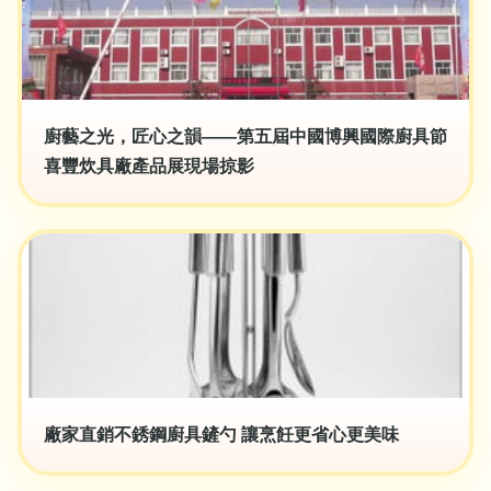
廚藝之光，匠心之韻——第五屆中國博興國際廚具節
喜豐炊具廠產品展現場掠影
廠家直銷不銹鋼廚具鏟勺 讓烹飪更省心更美味