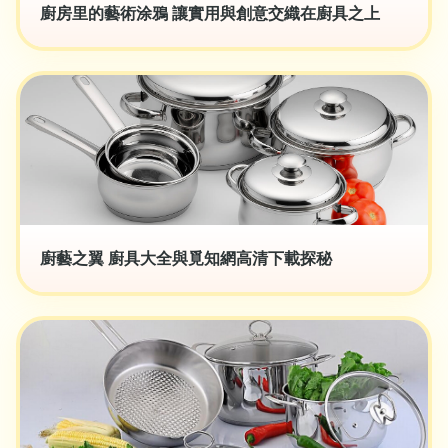
廚房里的藝術涂鴉 讓實用與創意交織在廚具之上
廚藝之翼 廚具大全與覓知網高清下載探秘