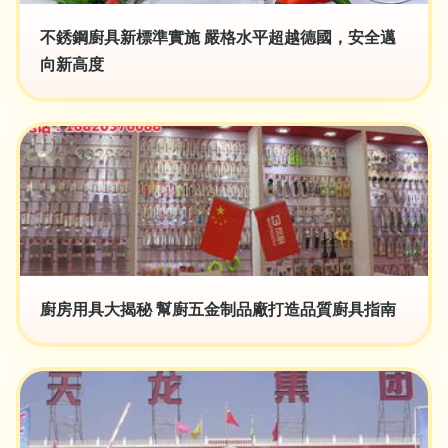
不銹鋼廚具新標準實施 嚴格水平超越德國，安全邁
向新高度
廚房用具大揭秘 幫廚五金制品廠打造品質廚具指南