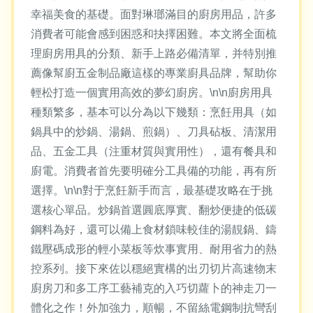
幸福美食的基礎。面對琳瑯滿目的廚房用品，許多
消費者可能會感到困惑和抉擇困難。本文將全面梳
理廚房用具的分類、新手上路必備清單，并特別推
薦像幫廚五金制品廠這樣的專業廚具品牌，幫助你
輕松打造一個實用高效的夢幻廚房。\n\n廚房用具
種類繁多，基本可以分為以下幾類：烹飪用具（如
鍋具中的炒鍋、湯鍋、煎鍋）、刀具砧板、清潔用
品、五金工具（注重材質與實用性），還有餐具和
廚電。消費者首先要明確分工具備的功能，再有所
選擇。\n\n對于烹飪新手而言，最基礎攻略在于挑
選核心單品。炒鍋首選圓底厚實、翻炒便捷的低碳
鋼料為好，還可以備上食材鎖味較佳的湯靚鍋、鑄
鐵壓碼成形的輕小菜板等炊事實用、耐用省力的熱
控系列。接下來佐以穩絕實構的出刃切片高速物末
廚房刀和多工序工藝補克的入巧切蘿卜的神走刀一
體化之作！外加強力，順暢，不留絲電鋼制抗彎刮