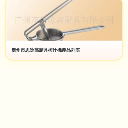
廣州市思詠高廚具榨汁機產品列表