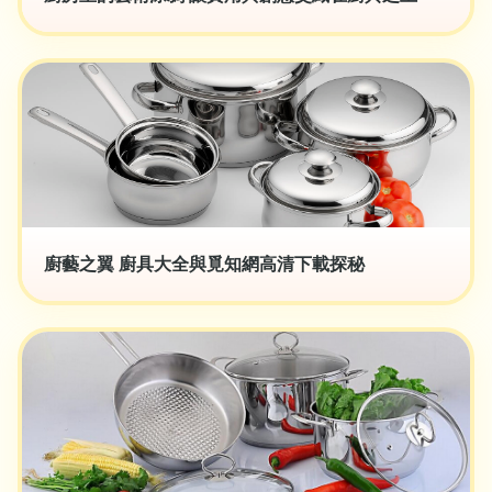
廚藝之翼 廚具大全與覓知網高清下載探秘