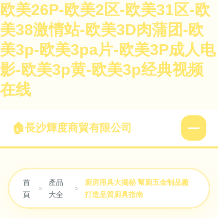
欧美26P-欧美2区-欧美31区-欧
美38激情站-欧美3D肉蒲团-欧
美3p-欧美3pa片-欧美3P成人电
影-欧美3p黄-欧美3p经典视频
在线
長沙輝度商貿有限公司
首
產品
廚房用具大揭秘 幫廚五金制品廠
>
>
頁
大全
打造品質廚具指南