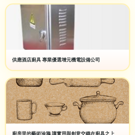
供應酒店廚具 專業優選增元機電設備公司
廚房里的藝術涂鴉 讓實用與創意交織在廚具之上