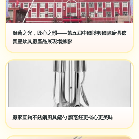
廚藝之光，匠心之韻——第五屆中國博興國際廚具節
喜豐炊具廠產品展現場掠影
廠家直銷不銹鋼廚具鏟勺 讓烹飪更省心更美味